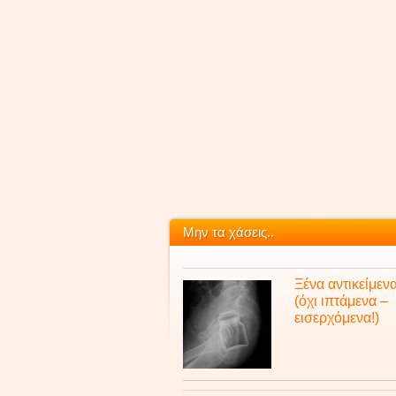
Μην τα χάσεις..
Ξένα αντικείμεν
(όχι ιπτάμενα –
εισερχόμενα!)