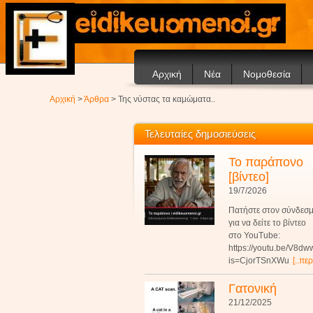
Αρχική
Νέα
Νομοθεσία
Ανακοινώσεις
Αρχική
>
Άρθρα
> Της νύστας τα καμώματα..
Άρθρα
Τελευταίες δημοσιεύσεις
Το παράπονο
[βίντεο]
19/7/2026
Πατήστε στον σύνδεσ
για να δείτε το βίντεο
στο YouTube:
https://youtu.be/V8d
is=CjorTSnXWu
[..πε
Γατονική
21/12/2025