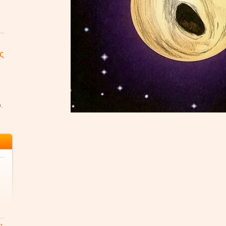
ς
.
α