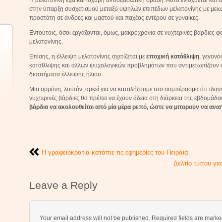
Η μελατονίνη έχει και ισχυρή αντιοξειδωτική δράση. Αυτό ενισχύεται κα
στην ύπαρξη συσχετισμού μεταξύ υψηλών επιπέδων μελατονίνης με μει
προστάτη σε άνδρες και μαστού και παχέος εντέρου σε γυναίκες.
Εντούτοις, όσοι εργάζονται, όμως, μακροχρόνια σε νυχτερινές βάρδιες φ
μελατονίνης.
Επίσης, η έλλειψη μελατονίνης σχετίζεται με
εποχική κατάθλιψη
, γεγον
κατάθλιψης και άλλων ψυχολογικών προβλημάτων που αντιμετωπίζουν ο
διαστήματα έλλειψης ήλιου.
Μια ορμόνη, λοιπόν, αρκεί για να καταλήξουμε στο συμπέρασμα ότι ιδανικ
νυχτερινές βάρδιες θα πρέπει να έχουν άδεια στη διάρκεια της εβδομάδας
βάρδια να ακολουθείται από μία μέρα ρεπό, ώστε να μπορούν να αν
Η γραφειοκρατία κατάπιε τις εφημερίες του Πειραιά
Δελτίο τύπου γι
Leave a Reply
Your email address will not be published.
Required fields are mark