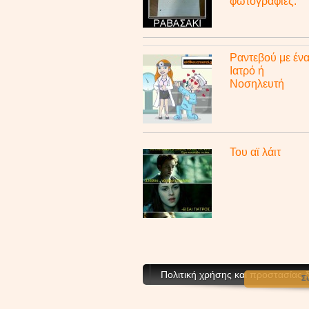
φωτογραφίες.
Ραντεβού με έν
Ιατρό ή
Νοσηλευτή
Του αϊ λάιτ
Πολιτική χρήσης και προστασίας
Σ