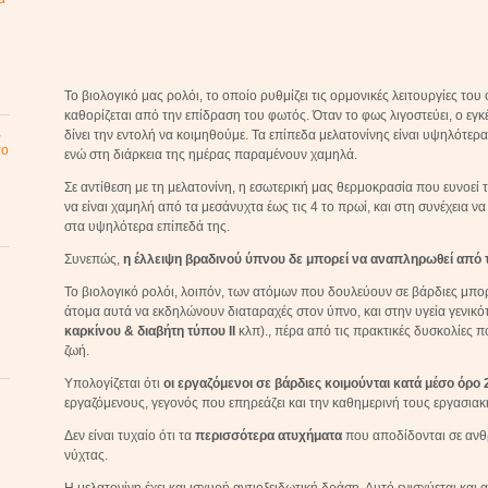
Το βιολογικό μας ρολόι, το οποίο ρυθμίζει τις ορμονικές λειτουργίες το
καθορίζεται από την επίδραση του φωτός. Όταν το φως λιγοστεύει, ο εγ
ς
δίνει την εντολή να κοιμηθούμε. Τα επίπεδα μελατονίνης είναι υψηλότερ
το
ενώ στη διάρκεια της ημέρας παραμένουν χαμηλά.
Σε αντίθεση με τη μελατονίνη, η εσωτερική μας θερμοκρασία που ευνοεί 
να είναι χαμηλή από τα μεσάνυχτα έως τις 4 το πρωί, και στη συνέχεια ν
στα υψηλότερα επίπεδά της.
Συνεπώς,
η έλλειψη βραδινού ύπνου δε μπορεί να αναπληρωθεί από τ
Το βιολογικό ρολόι, λοιπόν, των ατόμων που δουλεύουν σε βάρδιες μπορ
άτομα αυτά να εκδηλώνουν διαταραχές στον ύπνο, και στην υγεία γενικότ
καρκίνου & διαβήτη τύπου ΙΙ
κλπ)., πέρα από τις πρακτικές δυσκολίες 
ζωή.
Υπολογίζεται ότι
οι εργαζόμενοι σε βάρδιες κοιμούνται κατά μέσο όρο 
εργαζόμενους, γεγονός που επηρεάζει και την καθημερινή τους εργασια
Δεν είναι τυχαίο ότι τα
περισσότερα ατυχήματα
που αποδίδονται σε ανθ
νύχτας.