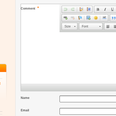
*
Comment
Size
Font
α
Name
Email