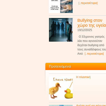
[..περισσότερα]
Bullying στον
χώρο της υγεία
19/12/2025
Ο 33χρονος γιατρός
λέει που αγνοούταν
δεχόταν bullying από
τους συναδέλφους του
Από
[..περισσότερα]
Προτεινόμενα
Η πλαστική
Αγάπη αντί για φάρμακ