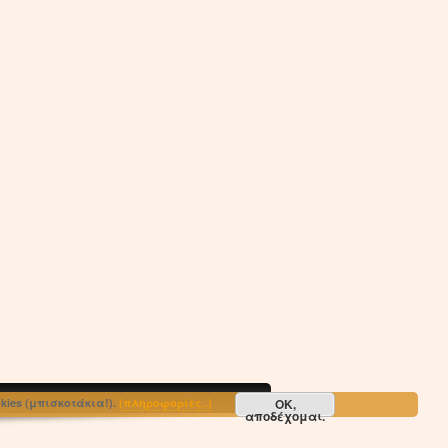
ΟΚ,
ies (μπισκοτάκια!).
(πληροφορίες..)
αποδέχομαι.