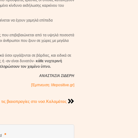
ι από πρόσφατες έρευνες οι οποίες καταλήγουν
ωμένο κίνδυνο εκδήλωσης καρκίνου του
αίνεται να έχουν χαμηλά επίπεδα
ός που επιβεβαιώνεται από τα υψηλά ποσοστά
ι άνθρωποι που ζουν σε χώρες με μεγάλα
ά όσοι εργάζονται σε βάρδιες, και ειδικά σε
 ή -αν είναι δυνατόν-
κάθε νυχτερινή
απληρώσουν τον χαμένο ύπνο.
ΑΝΑΣΤΑΣΙΑ ΣΙΔΕΡΗ
[Έμπνευση: lifepositive.gr]
α τις βιαιοπραγίες στο νοσ.Καλαμάτας
*
ed