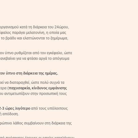
υ οργανισμού κατά τη διάρκεια του 24ώρου,
κέφαλος παράγει μελατονίνη, η οποία μας
α το βράδυ και ελαττώνονται το ξημέρωμα,
τον ύπνο ρυθμίζεται από τον εγκέφαλο, ώστε
α ανεβαίνει για να φτάσει αργά το απόγευμα
ον ύπνο στη διάρκεια της ημέρας.
εί να διαταραχθεί, ώστε πολύ συχνά τα
ερα (
παχυσαρκία, κίνδυνος εμφάνισης
που αντιμετωπίζουν στην προσωπική τους
2-3 ώρες λιγότερο
από τους υπόλοιπους
κή απόδοση.
ρώπινο λάθος συμβαίνουν στη διάρκεια της