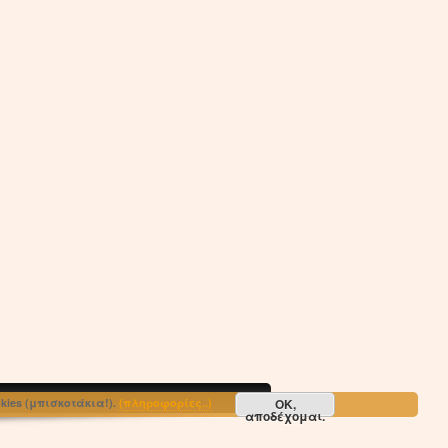
ΟΚ,
ies (μπισκοτάκια!).
(πληροφορίες..)
αποδέχομαι.