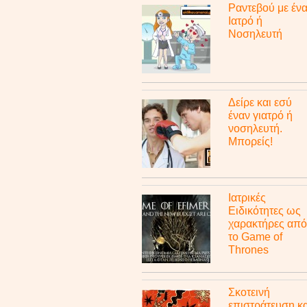
Ραντεβού με έν
Ιατρό ή
Νοσηλευτή
Δείρε και εσύ
έναν γιατρό ή
νοσηλευτή.
Μπορείς!
Ιατρικές
Ειδικότητες ως
χαρακτήρες από
το Game of
Thrones
Σκοτεινή
επιστράτευση κα