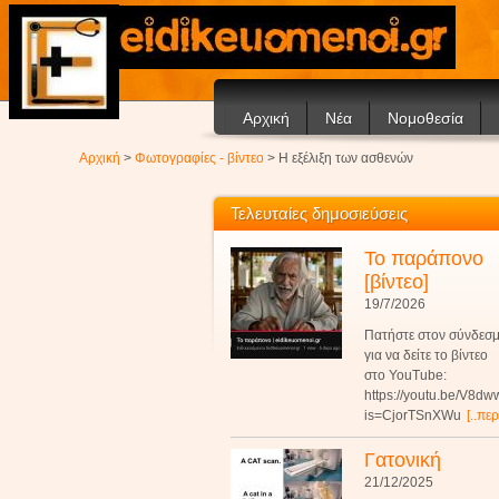
Αρχική
Νέα
Νομοθεσία
Ανακοινώσεις
Αρχική
>
Φωτογραφίες - βίντεο
> Η εξέλιξη των ασθενών
Άρθρα
Τελευταίες δημοσιεύσεις
Το παράπονο
[βίντεο]
19/7/2026
Πατήστε στον σύνδεσ
για να δείτε το βίντεο
στο YouTube:
https://youtu.be/V8d
is=CjorTSnXWu
[..πε
Γατονική
21/12/2025