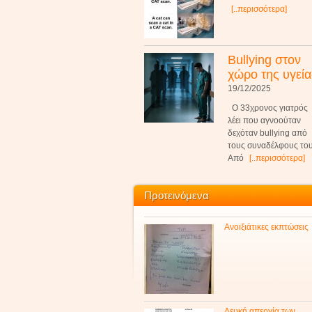
[..περισσότερα]
Bullying στον
χώρο της υγεία
19/12/2025
Ο 33χρονος γιατρός
λέει που αγνοούταν
δεχόταν bullying από
τους συναδέλφους του
Από
[..περισσότερα]
Προτεινόμενα
Ανοιξιάτικες εκπτώσεις
Λευκή απεργία των