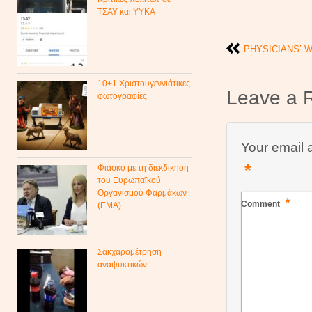
ΤΣΑΥ και ΥΥΚΑ
PHYSICIANS’ W
10+1 Χριστουγεννιάτικες
Leave a 
φωτογραφίες
Your email 
*
Φιάσκο με τη διεκδίκηση
του Ευρωπαϊκού
Οργανισμού Φαρμάκων
*
Comment
(ΕΜΑ)
Σακχαρομέτρηση
αναψυκτικών