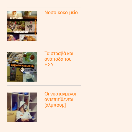
Νοσο-κοκο-μείο
Τα στραβά και
ανάποδα του
ΕΣΥ
Οι νυσταγμένοι
αντεπιτίθενται
[άλμπουμ]