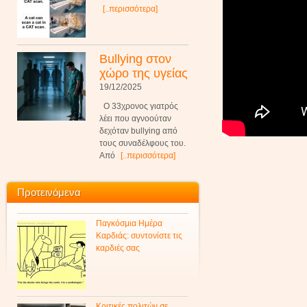
[..περισσότερα]
Bullying στον
χώρο της υγείας
19/12/2025
Ο 33χρονος γιατρός
λέει που αγνοούταν
δεχόταν bullying από
τους συναδέλφους του.
Από
[..περισσότερα]
Προτεινόμενα
Παγκόσμια Ημέρα
Καρδιάς: συντονίστε τις
καρδιές σας
Κριτικές πολιτών σε