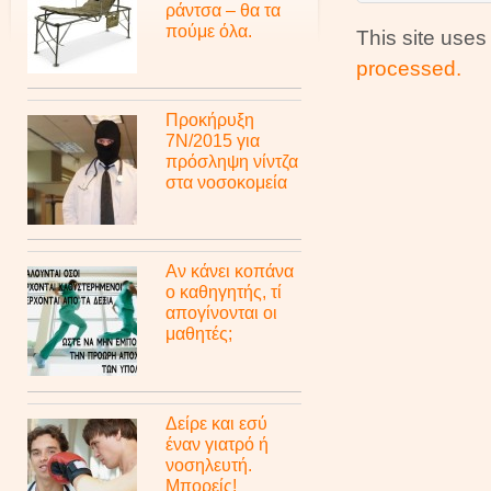
ράντσα – θα τα
πούμε όλα.
This site use
processed.
Προκήρυξη
7Ν/2015 για
πρόσληψη νίντζα
στα νοσοκομεία
Αν κάνει κοπάνα
ο καθηγητής, τί
απογίνονται οι
μαθητές;
Δείρε και εσύ
έναν γιατρό ή
νοσηλευτή.
Μπορείς!