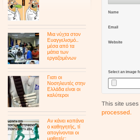
Name
Email
Μια νύχτα στον
Ευαγγελισμό..
Website
μέσα από τα
μάτια των
εργαζομένων
Select an image f
Γιατι οι
Νοσηλευτές στην
Ελλάδα είναι οι
καλύτεροι
This site use
processed.
Αν κάνει κοπάνα
ο καθηγητής, τί
απογίνονται οι
μαθητές;