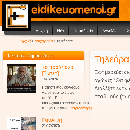
Αρχική
Νέα
Νομοθεσία
Αγγελίες
Χ
Ανακοινώσεις
Θέ
Αρχική
>
Ψυχαγωγία
> Τηλεόραση
Άρθρα
Ν
Σ
Τελευταίες δημοσιεύσεις
Τηλεόρ
Συ
Το παράπονο
Εφημερεύετε κ
[βίντεο]
19/7/2026
αγώνα; “Θα φέ
Πατήστε στον σύνδεσμο
Διαλέξτε έναν
για να δείτε το βίντεο
σταθμούς (ανο
στο YouTube:
https://youtu.be/V8dwwTl_e0k?
is=CjorTSnXWu
[..περισσότερα]
Γατονική
21/12/2025