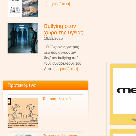
[..περισσότερα]
Bullying στον
χώρο της υγείας
19/12/2025
Ο 33χρονος γιατρός
λέει που αγνοούταν
δεχόταν bullying από
τους συναδέλφους του.
Από
[..περισσότερα]
Προτεινόμενα
Το προφυλακτικό
Me
Παγκόσμια διάγνωση