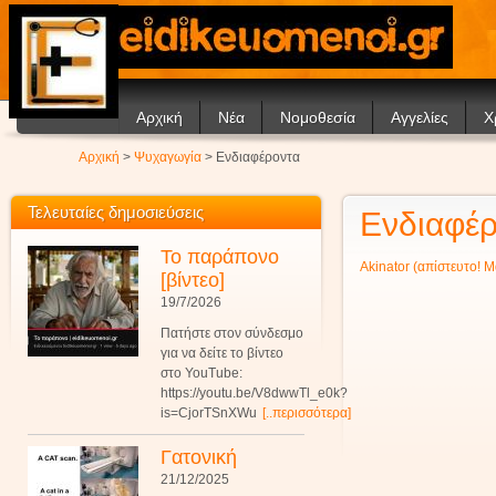
Αρχική
Νέα
Νομοθεσία
Αγγελίες
Χ
Ανακοινώσεις
Θέ
Αρχική
>
Ψυχαγωγία
> Ενδιαφέροντα
Άρθρα
Ν
Σ
Τελευταίες δημοσιεύσεις
Ενδιαφέ
Συ
Το παράπονο
Akinator (απίστευτο! Μ
[βίντεο]
19/7/2026
Πατήστε στον σύνδεσμο
για να δείτε το βίντεο
στο YouTube:
https://youtu.be/V8dwwTl_e0k?
is=CjorTSnXWu
[..περισσότερα]
Γατονική
21/12/2025