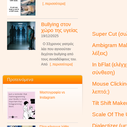
[..περισσότερα]
Bullying στον
χώρο της υγείας
Super Cut (συ
19/12/2025
Ο 33χρονος γιατρός
Ambigram Make
λέει που αγνοούταν
λέξεις)
δεχόταν bullying από
τους συναδέλφους του.
In bFlat (ελέγ
Από
[..περισσότερα]
σύνθεση)
Προτεινόμενα
Mouse Clickin
λεπτό;)
Μαστογραφία vs
Instagram
Tilt Shift Mak
Scale Of The 
Dialectizer (μ
Όλοι κάνουμε λάθη