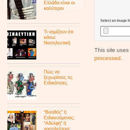
Ελλάδα είναι οι
καλύτεροι
Select an image f
Τι νομίζουν ότι
κάνω:
Νοσηλευτική
This site use
processed.
Πώς να
ξεχωρίσεις τις
Ειδικότητες
“Βοηθός” ή
Ειδικευόμενος;
“Αδελφή” ή
νοσηλεύτρια;