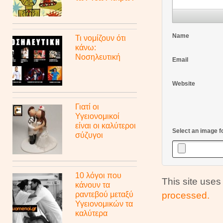
Name
Τι νομίζουν ότι
κάνω:
Νοσηλευτική
Email
Website
Γιατί οι
Υγειονομικοί
είναι οι καλύτεροι
Select an image f
σύζυγοι
10 λόγοι που
This site use
κάνουν τα
ραντεβού μεταξύ
processed.
Υγειονομικών τα
καλύτερα