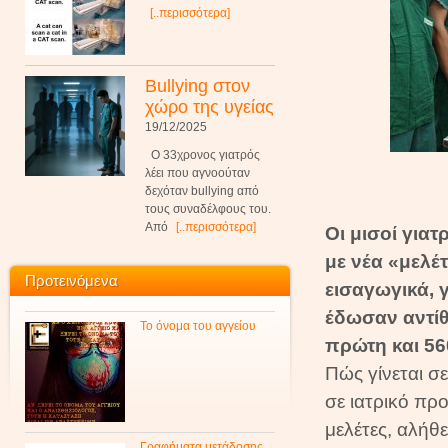
[..περισσότερα]
Bullying στον
χώρο της υγείας
19/12/2025
Ο 33χρονος γιατρός
λέει που αγνοούταν
δεχόταν bullying από
τους συναδέλφους του.
Από
[..περισσότερα]
Οι μισοί για
με νέα «μελέ
Προτεινόμενα
εισαγωγικά, 
έδωσαν αντίθ
Το όνομα του αγγείου
πρώτη και 56
Πώς γίνεται σ
σε ιατρικό πρ
μελέτες, αλήθε
Γραφήματα μετάδοσης