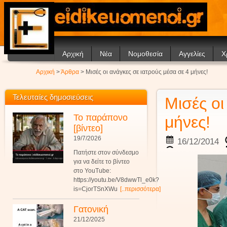
Αρχική
Νέα
Νομοθεσία
Αγγελίες
Χ
Ανακοινώσεις
Θέ
Αρχική
>
Άρθρα
> Μισές οι ανάγκες σε ιατρούς μέσα σε 4 μήνες!
Άρθρα
Ν
Σ
Τελευταίες δημοσιεύσεις
Μισές οι
Συ
Το παράπονο
μήνες!
[βίντεο]
19/7/2026
16/12/2014
Πατήστε στον σύνδεσμο
για να δείτε το βίντεο
στο YouTube:
https://youtu.be/V8dwwTl_e0k?
is=CjorTSnXWu
[..περισσότερα]
Γατονική
21/12/2025