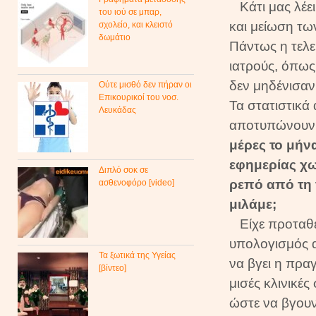
Κάτι μας λέε
του ιού σε μπαρ,
και μείωση τω
σχολείο, και κλειστό
δωμάτιο
Πάντως η τελε
ιατρούς, όπως
δεν μηδένισαν
Ούτε μισθό δεν πήραν οι
Επικουρικοί του νοσ.
Τα στατιστικά 
Λευκάδας
αποτυπώνουν 
μέρες το μήν
εφημερίας χω
Διπλό σοκ σε
ρεπό από τη 
ασθενοφόρο [video]
μιλάμε;
Είχε προταθεί
υπολογισμός α
Τα ξωτικά της Υγείας
να βγει η πραγ
[βίντεο]
μισές κλινικέ
ώστε να βγουν