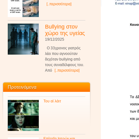
[..περισσότερα]
Bullying στον
χώρο της υγείας
19/12/2025
Ο 33χρονος γιατρός
λέει που αγνοούταν
δεχόταν bullying από
τους συναδέλφους του.
Από
[..περισσότερα]
Προτεινόμενα
Του αϊ λάιτ
Επίταξη Ιατρών και