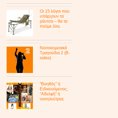
Οι 15 λόγοι που
υπάρχουν τα
ράντσα – θα τα
πούμε όλα.
Νοσοκομειακά
Τραγούδια 2 (B-
sides)
“Βοηθός” ή
Ειδικευόμενος;
“Αδελφή” ή
νοσηλεύτρια;