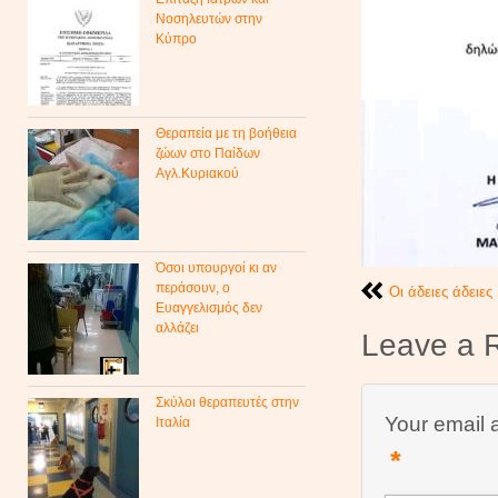
Νοσηλευτών στην
Κύπρο
Θεραπεία με τη βοήθεια
ζώων στο Παίδων
Αγλ.Κυριακού
Όσοι υπουργοί κι αν
περάσουν, ο
Οι άδειες άδειες
Ευαγγελισμός δεν
αλλάζει
Leave a 
Σκύλοι θεραπευτές στην
Your email 
Ιταλία
*