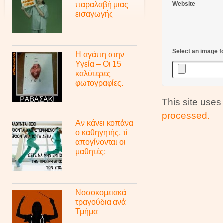
παραλαβή μιας
Website
εισαγωγής
Select an image f
Η αγάπη στην
Υγεία – Οι 15
καλύτερες
φωτογραφίες.
This site use
processed.
Αν κάνει κοπάνα
ο καθηγητής, τί
απογίνονται οι
μαθητές;
Νοσοκομειακά
τραγούδια ανά
Τμήμα