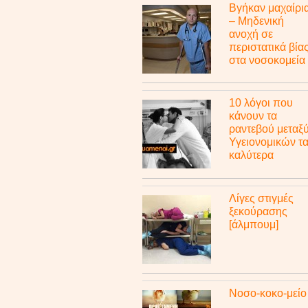
Βγήκαν μαχαίρι
– Μηδενική
ανοχή σε
περιστατικά βία
στα νοσοκομεία
10 λόγοι που
κάνουν τα
ραντεβού μεταξ
Υγειονομικών τ
καλύτερα
Λίγες στιγμές
ξεκούρασης
[άλμπουμ]
Νοσο-κοκο-μείο