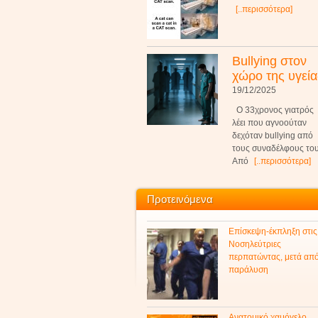
[..περισσότερα]
Bullying στον
χώρο της υγεία
19/12/2025
Ο 33χρονος γιατρός
λέει που αγνοούταν
δεχόταν bullying από
τους συναδέλφους του
Από
[..περισσότερα]
Προτεινόμενα
Επίσκεψη-έκπληξη στις
Νοσηλεύτριες
περπατώντας, μετά απ
παράλυση
Ανατομικό χαμόγελο