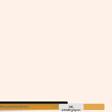
ΟΚ,
ies (μπισκοτάκια!).
(πληροφορίες..)
αποδέχομαι.