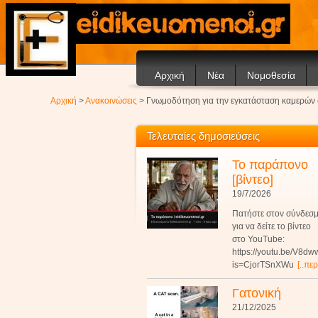
Αρχική
Νέα
Νομοθεσία
Ανακοινώσεις
Αρχική
>
Ανακοινώσεις
> Γνωμοδότηση για την εγκατάσταση καμερών 
Άρθρα
Τελευταίες δημοσιεύσεις
Το παράπονο
[βίντεο]
19/7/2026
Πατήστε στον σύνδεσ
για να δείτε το βίντεο
στο YouTube:
https://youtu.be/V8d
is=CjorTSnXWu
[..πε
Γατονική
21/12/2025