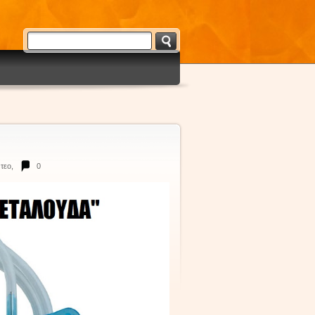
ντεο
,
0