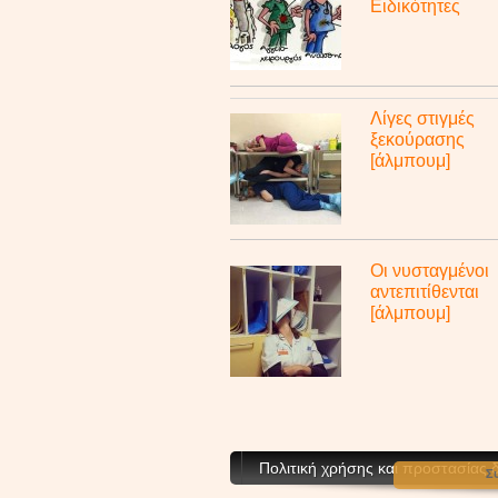
Ειδικότητες
Λίγες στιγμές
ξεκούρασης
[άλμπουμ]
Οι νυσταγμένοι
αντεπιτίθενται
[άλμπουμ]
Πολιτική χρήσης και προστασίας
Σ