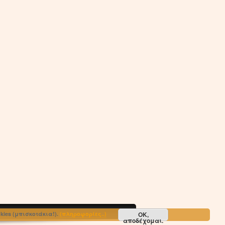
ΟΚ,
ies (μπισκοτάκια!).
(πληροφορίες..)
αποδέχομαι.