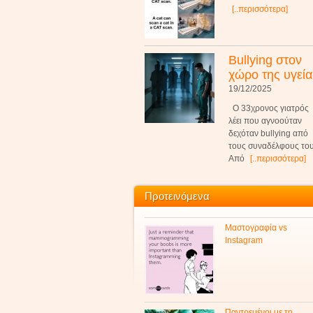
[..περισσότερα]
Bullying στον
χώρο της υγεία
19/12/2025
Ο 33χρονος γιατρός
λέει που αγνοούταν
δεχόταν bullying από
τους συναδέλφους του
Από
[..περισσότερα]
Προτεινόμενα
Μαστογραφία vs
Instagram
Παντρεμένοι με τη