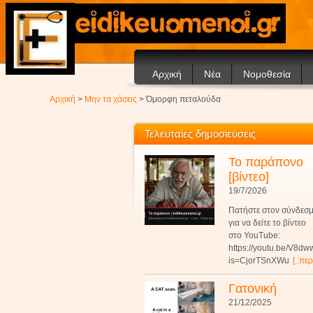
Αρχική
Νέα
Νομοθεσία
Ανακοινώσεις
Αρχική
>
Μην τα χάσεις
> Όμορφη πεταλούδα
Άρθρα
Τελευταίες δημοσιεύσεις
Το παράπονο
[βίντεο]
19/7/2026
Πατήστε στον σύνδεσ
για να δείτε το βίντεο
στο YouTube:
https://youtu.be/V8d
is=CjorTSnXWu
[..πε
Γατονική
21/12/2025