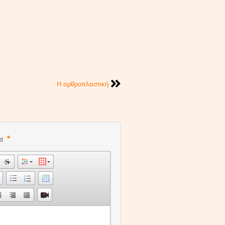
Η αρθροπλαστική
*
ed