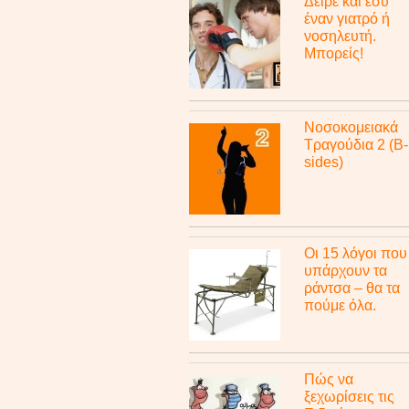
Δείρε και εσύ
έναν γιατρό ή
νοσηλευτή.
Μπορείς!
Νοσοκομειακά
Τραγούδια 2 (B-
sides)
Οι 15 λόγοι που
υπάρχουν τα
ράντσα – θα τα
πούμε όλα.
Πώς να
ξεχωρίσεις τις