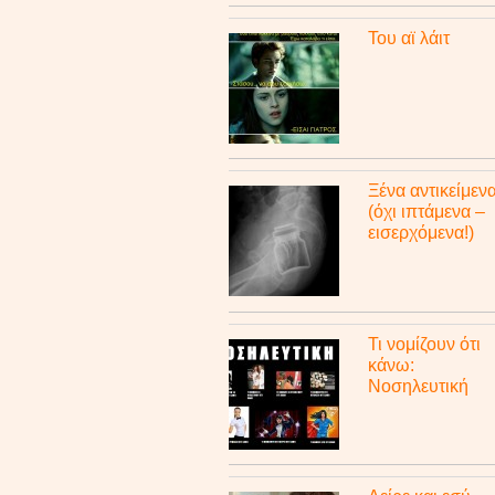
Του αϊ λάιτ
Ξένα αντικείμεν
(όχι ιπτάμενα –
εισερχόμενα!)
Τι νομίζουν ότι
κάνω:
Νοσηλευτική