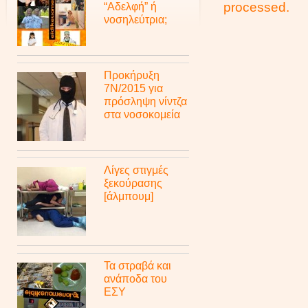
“Αδελφή” ή
processed.
νοσηλεύτρια;
Προκήρυξη
7Ν/2015 για
πρόσληψη νίντζα
στα νοσοκομεία
Λίγες στιγμές
ξεκούρασης
[άλμπουμ]
Τα στραβά και
ανάποδα του
ΕΣΥ