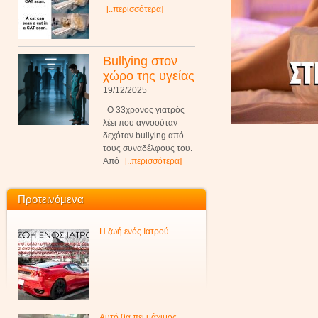
[..περισσότερα]
Bullying στον
χώρο της υγείας
19/12/2025
Ο 33χρονος γιατρός
λέει που αγνοούταν
δεχόταν bullying από
τους συναδέλφους του.
Από
[..περισσότερα]
Προτεινόμενα
Η ζωή ενός Ιατρού
Αυτό θα πει μάχιμος