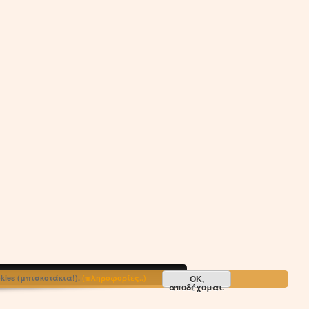
ΟΚ,
ies (μπισκοτάκια!).
(πληροφορίες..)
αποδέχομαι.