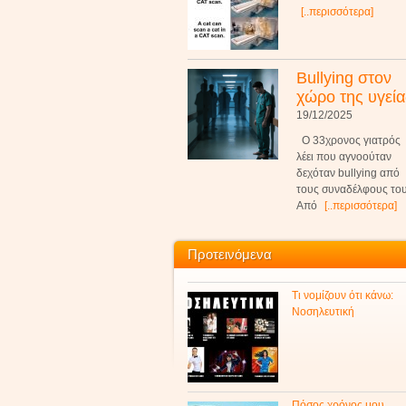
[..περισσότερα]
Bullying στον
χώρο της υγεία
19/12/2025
Ο 33χρονος γιατρός
λέει που αγνοούταν
δεχόταν bullying από
τους συναδέλφους του
Από
[..περισσότερα]
Προτεινόμενα
Τι νομίζουν ότι κάνω:
Νοσηλευτική
Πόσος χρόνος μου