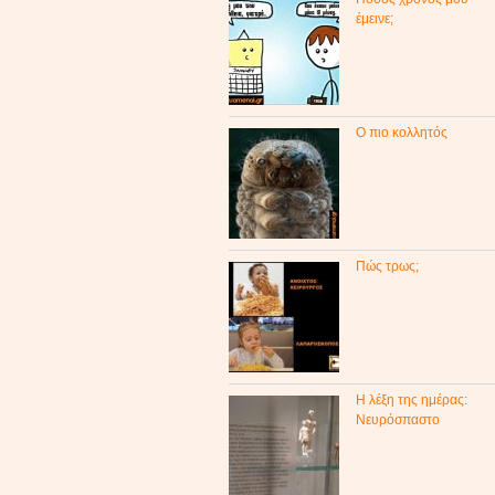
έμεινε;
Ο πιο κολλητός
Πώς τρως;
Η λέξη της ημέρας:
Νευρόσπαστο