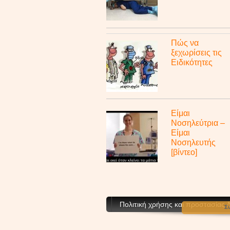
Πώς να
ξεχωρίσεις τις
Ειδικότητες
Είμαι
Νοσηλεύτρια –
Είμαι
Νοσηλευτής
[βίντεο]
Πολιτική χρήσης και προστασίας
Σ