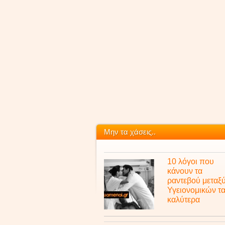
Μην τα χάσεις..
10 λόγοι που
κάνουν τα
ραντεβού μεταξ
Υγειονομικών τ
καλύτερα