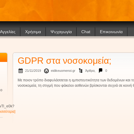
Αγγελίες
Χρήσιμα
Ψυχαγωγία
Chat
Επικοινωνία
Θέσεις Εργασίας
Μουσική
Φόρμα επικοινωνίας
Νοσοκομεία
Τηλεόραση
ΓΝΑ “ο Ευαγγελισμός”
E-mail
Σύνδεσμοι
Παιχνίδια
Facebook
GDPR στα νοσοκομεία;
Συνέδρια
Ενδιαφέροντα
Twitter
21/11/2019
eidikeuomenoi.gr
Άρθρα
,
0
Φωτογραφίες – Βίντεο
Με ποιον τρόπο διαφυλάσσεται η εμπιστευτικότητα των δεδομένων και τ
νοσοκομεία, τη στιγμή που φάκελοι ασθενών βρίσκονται συχνά σε κοινή 
μο
wwTl_e0k?
ρισσότερα]