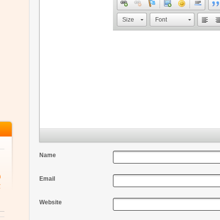
Size
Font
Name
ύ
Email
α
Website