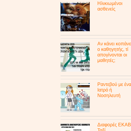
Ηλικιωμένοι
ασθενείς
Αν κάνει κοπάν
ο καθηγητής, τί
απογίνονται οι
μαθητές;
Ραντεβού με έν
Ιατρό ή
Νοσηλευτή
Διαφορές ΕΚΑΒ
Ταξί