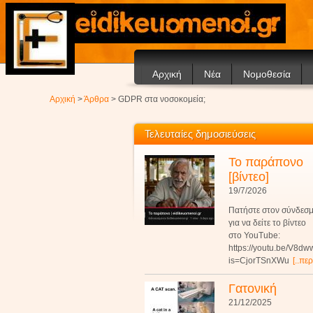
Αρχική
Νέα
Νομοθεσία
Ανακοινώσεις
Αρχική
>
Άρθρα
> GDPR στα νοσοκομεία;
Άρθρα
Τελευταίες δημοσιεύσεις
Το παράπονο
[βίντεο]
19/7/2026
Πατήστε στον σύνδεσ
για να δείτε το βίντεο
στο YouTube:
https://youtu.be/V8d
is=CjorTSnXWu
[..πε
Γατονική
21/12/2025